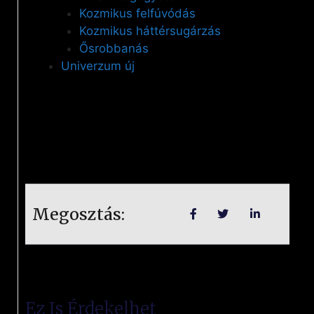
Kozmikus felfúvódás
Kozmikus háttérsugárzás
Ősrobbanás
Univerzum új
Megosztás:
Ez Is Érdekelhet