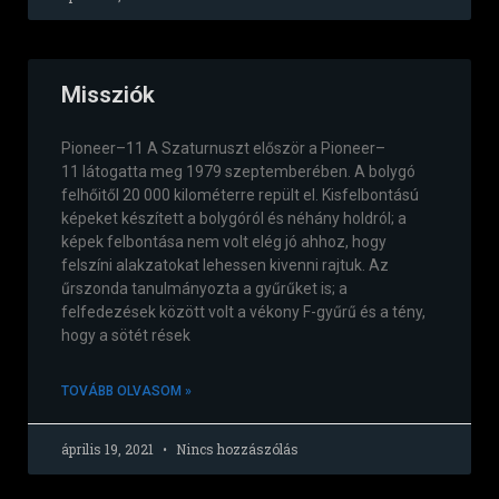
Missziók
Pioneer–11 A Szaturnuszt először a Pioneer–
11 látogatta meg 1979 szeptemberében. A bolygó
felhőitől 20 000 kilométerre repült el. Kisfelbontású
képeket készített a bolygóról és néhány holdról; a
képek felbontása nem volt elég jó ahhoz, hogy
felszíni alakzatokat lehessen kivenni rajtuk. Az
űrszonda tanulmányozta a gyűrűket is; a
felfedezések között volt a vékony F-gyűrű és a tény,
hogy a sötét rések
TOVÁBB OLVASOM »
április 19, 2021
Nincs hozzászólás