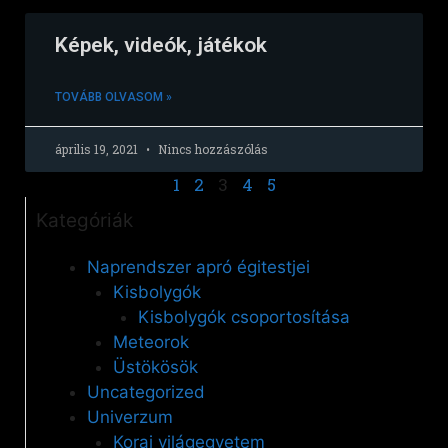
Képek, videók, játékok
TOVÁBB OLVASOM »
április 19, 2021
Nincs hozzászólás
1
2
3
4
5
Kategóriák
Naprendszer apró égitestjei
Kisbolygók
Kisbolygók csoportosítása
Meteorok
Üstökösök
Uncategorized
Univerzum
Korai világegyetem