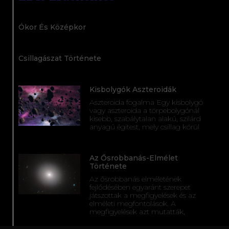
Ókor És Középkor
Csillagászat Története
Kisbolygók Aszteroidák
Aszteroida fogalma Egy kisbolygó
vagy aszteroida a törpebolygónál
kisebb, szabálytalan alakú, szilárd
anyagú égitest, mely csillag körül
Az Ősrobbanás-Elmélet
Története
Az ősrobbanás elméletének
fejlődésében egyaránt szerepet
játszottak a megfigyelések és az
elméleti megfontolások. A
megfigyelések azt mutatták,