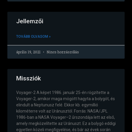
Jellemzői
TOVÁBB OLVASOM »
április 19, 2021
Nincs hozzászólás
Missziók
Voyager-2 A képet 1986. január 25-én rögzítette a
Voyager-2, amikor maga mögött hagyta a bolygót, és
elindult a Neptunusz felé. Ekkor kb. egymillió
kilométerre volt az Uránusztól. Forrás: NASA/JPL
1986-ban a NASA Voyager–2 űrszondája lett az első,
amely megközelítette az Uránuszt. Ez a bolygó eddigi
egyetlen közeli megfigyelése, és bár az évek során