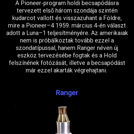
A Pioneer-program holdi becsapódásra
tervezett első három szondája szintén
kudarcot vallott és visszazuhant a Földre,
mire a Pioneer–4 1959. március 4-én választ
adott a Luna–1 teljesítményére. Az amerikaiak
nem is próbálkoztak tovább ezzel a
szondatípussal, hanem Ranger néven új
eszköz tervezésébe fogtak és a Hold
felszínének fotózását, illetve a becsapódást
már ezzel akarták végrehajtani.
Ranger