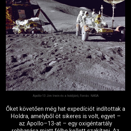
Apollo-13 Jim Irwin és a holdjáró, Forrás: NASA
Őket követően még hat expedíciót indítottak a
Holdra, amelyből öt sikeres is volt, egyet –
az Apollo–13-at – egy oxigéntartály
robbanása miatt félbe kellett szakítani. Az