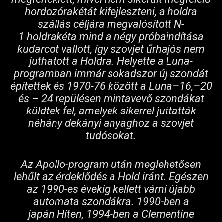
hordozórakétát kifejleszteni, a holdra
szállás céljára megvalósított N-
1 holdrakéta mind a négy próbaindítása
kudarcot vallott, így szovjet űrhajós nem
juthatott a Holdra. Helyette a Luna-
programban immár sokadszor új szondát
építettek és 1970-76 között a Luna–16,–20
és – 24 repülésen mintavevő szondákat
küldtek fel, amelyek sikerrel juttatták
néhány dekányi anyaghoz a szovjet
tudósokat.
Az Apollo-program után meglehetősen
lehűlt az érdeklődés a Hold iránt. Egészen
az 1990-es évekig kellett várni újabb
automata szondákra. 1990-ben a
japán Hiten, 1994-ben a Clementine