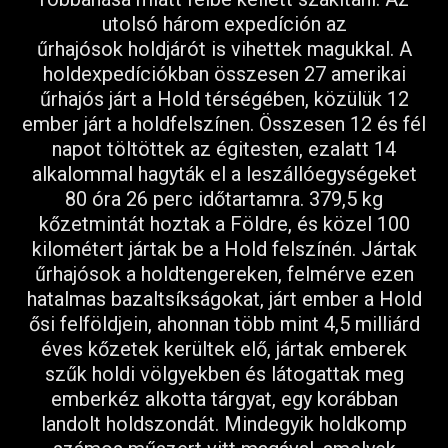
utolsó három expedíción az
űrhajósok holdjárót is vihettek magukkal. A
holdexpedíciókban összesen 27 amerikai
űrhajós járt a Hold térségében, közülük 12
ember járt a holdfelszínen. Összesen 12 és fél
napot töltöttek az égitesten, ezalatt 14
alkalommal hagyták el a leszállóegységeket
80 óra 26 perc időtartamra. 379,5 kg
kőzetmintát hoztak a Földre, és közel 100
kilométert jártak be a Hold felszínén.
Jártak
űrhajósok a holdtengereken, felmérve ezen
hatalmas bazaltsíkságokat, járt ember a Hold
ősi felföldjein, ahonnan több mint 4,5 milliárd
éves kőzetek kerültek elő, jártak emberek
szűk holdi völgyekben és látogattak meg
emberkéz alkotta tárgyat, egy korábban
landolt holdszondát. Mindegyik holdkomp