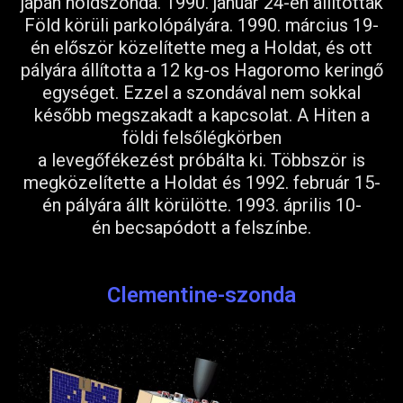
japán holdszonda. 1990. január 24-én állították
Föld körüli parkolópályára. 1990. március 19-
én először közelítette meg a Holdat, és ott
pályára állította a 12 kg-os Hagoromo keringő
egységet. Ezzel a szondával nem sokkal
később megszakadt a kapcsolat. A Hiten a
földi felsőlégkörben
a levegőfékezést próbálta ki. Többször is
megközelítette a Holdat és 1992. február 15-
én pályára állt körülötte. 1993. április 10-
én becsapódott a felszínbe.
Clementine-szonda