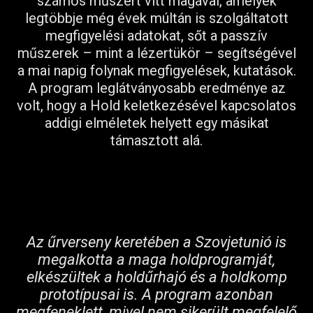
számos műszert vitt magával, amelyek
legtöbbje még évek múltán is szolgáltatott
megfigyelési adatokat, sőt a passzív
műszerek – mint a lézertükör – segítségével
a mai napig folynak megfigyelések, kutatások.
A program leglátványosabb eredménye az
volt, hogy a Hold keletkezésével kapcsolatos
addigi elméletek helyett egy másikat
támasztott alá.
Az űrverseny keretében a Szovjetunió is
megalkotta a maga holdprogramját,
elkészültek a holdűrhajó és a holdkomp
prototípusai is. A program azonban
megfeneklett, mivel nem sikerült megfelelő