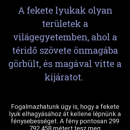
A fekete lyukak olyan
területek a
világegyetemben, ahol a
téridő szövete önmagába
görbült, és magával vitte a
kijáratot.
Fogalmazhatunk úgy is, hogy a fekete
lyuk elhagyásához át kellene lépnünk a
fénysebességet. A fény pontosan 299
792 458 métert tesz meg