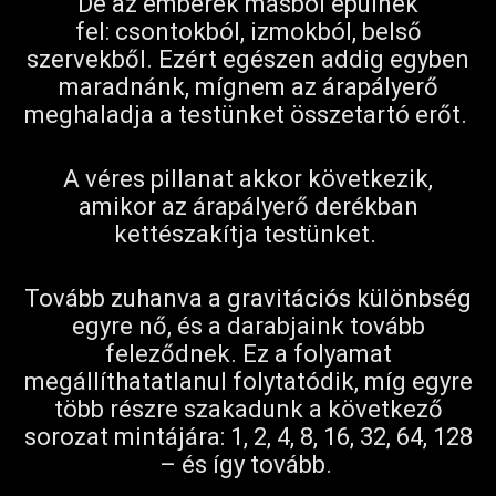
De az emberek másból épülnek
fel: csontokból, izmokból, belső
szervekből. Ezért egészen addig egyben
maradnánk, mígnem az árapályerő
meghaladja a testünket összetartó erőt.
A véres pillanat akkor következik,
amikor az árapályerő derékban
kettészakítja testünket.
Tovább zuhanva a gravitációs különbség
egyre nő, és a darabjaink tovább
feleződnek. Ez a folyamat
megállíthatatlanul folytatódik, míg egyre
több részre szakadunk a következő
sorozat mintájára: 1, 2, 4, 8, 16, 32, 64, 128
– és így tovább.