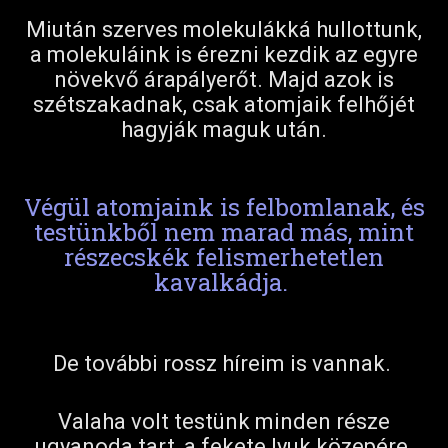
Miután szerves molekulákká hullottunk,
a molekuláink is érezni kezdik az egyre
növekvő árapályerőt. Majd azok is
szétszakadnak, csak atomjaik felhőjét
hagyják maguk után.
Végül atomjaink is felbomlanak, és
testünkből nem marad más, mint
részecskék felismerhetetlen
kavalkádja.
De további rossz híreim is vannak.
Valaha volt testünk minden része
ugyanoda tart, a fekete lyuk közepére.