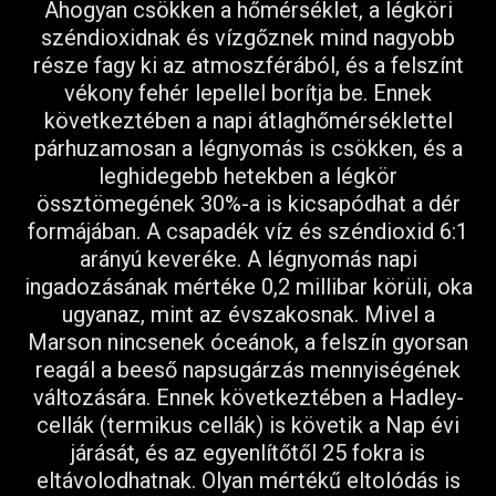
Ahogyan csökken a hőmérséklet, a légköri
széndioxidnak és vízgőznek mind nagyobb
része fagy ki az atmoszférából, és a felszínt
vékony fehér lepellel borítja be. Ennek
következtében a napi átlaghőmérséklettel
párhuzamosan a légnyomás is csökken, és a
leghidegebb hetekben a légkör
össztömegének 30%-a is kicsapódhat a dér
formájában. A csapadék víz és széndioxid 6:1
arányú keveréke. A légnyomás napi
ingadozásának mértéke 0,2 millibar körüli, oka
ugyanaz, mint az évszakosnak. Mivel a
Marson nincsenek óceánok, a felszín gyorsan
reagál a beeső napsugárzás mennyiségének
változására. Ennek következtében a Hadley-
cellák (termikus cellák) is követik a Nap évi
járását, és az egyenlítőtől 25 fokra is
eltávolodhatnak. Olyan mértékű eltolódás is