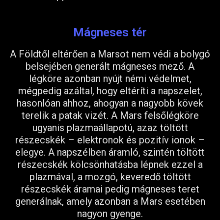
Mágneses tér
A Földtől eltérően a Marsot nem védi a bolygó
belsejében generált mágneses mező. A
légköre azonban nyújt némi védelmet,
mégpedig azáltal, hogy eltéríti a napszelet,
hasonlóan ahhoz, ahogyan a nagyobb kövek
terelik a patak vizét. A Mars felsőlégköre
ugyanis plazmaállapotú, azaz töltött
részecskék – elektronok és pozitív ionok –
elegye. A napszélben áramló, szintén töltött
részecskék kölcsönhatásba lépnek ezzel a
plazmával, a mozgó, keveredő töltött
részecskék áramai pedig mágneses teret
generálnak, amely azonban a Mars esetében
nagyon gyenge.