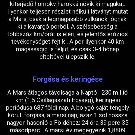
kiterjedő homokviharokká növik ki magukat.
Ilyenkor teljesen részlet nélküli látványt mutat
a Mars, csak a legmagasabb vulkánok lógnak
ki a kavargó porból. A szélsebesség a
többszáz km/órát is eléri, és jelentős eróziós
tevékenységet fejt ki. A por ilyenkor 40 km
magasságig is feljut, és csak 3-4 hónap
elteltével ülepszik le.
Forgása és keringése
A Mars átlagos távolsága a Naptól 230 millió
km (1,5 Csillagászati Egység), keringési
periódusa 687 földi nap. A bolygó saját tengely
körüli forgása, a marsi nap, azaz 1 sol hossza
nagyon hasonló a Földéhez: 24 óra 39 perc 35
másodperc. A marsi év megegyezik 1,8809