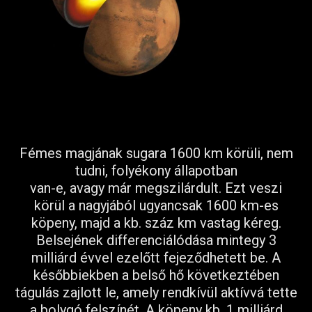
Fémes magjának sugara 1600 km körüli, nem
tudni, folyékony állapotban
van-e, avagy már megszilárdult. Ezt veszi
körül a nagyjából ugyancsak 1600 km-es
köpeny, majd a kb. száz km vastag kéreg.
Belsejének differenciálódása mintegy 3
milliárd évvel ezelőtt fejeződhetett be. A
későbbiekben a belső hő következtében
tágulás zajlott le, amely rendkívül aktívvá tette
a bolygó felszínét. A köpeny kb. 1 milliárd