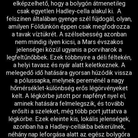
elképzelhető, hogy a bolygón átmenetileg
csak egyetlen Hadley-cella alakul ki. A
felszínen általában gyenge szél fújdogál, olyan,
amilyen Földünkön éppen csak megfodrozza
a tavak víztükrét. A szélsebesség azonban
nem mindig ilyen kicsi, a Mars évszakos
jelenségei közül ugyanis a porviharok a
legfeltűnőbbek. Ezek többnyire a déli féltekén,
a helyi tavasz és nyár alatt keletkeznek. A
melegedő idő hatására gyorsan húzódik vissza
a pólussapka, melynek pereménél a nagy
hőmérséklet-különbség erős légörvényeket
kelt. A légkörbe jutott por napfényt nyel el,
aminek hatására felmelegszik, és tovább
erősíti a szeleket, még több port juttatva a
légkörbe. Ezek eleinte kis, lokális jelenségek,
azonban ha a Hadley-cellákba bekerülnek,
néhány nap leforgása alatt az egész bolygóra