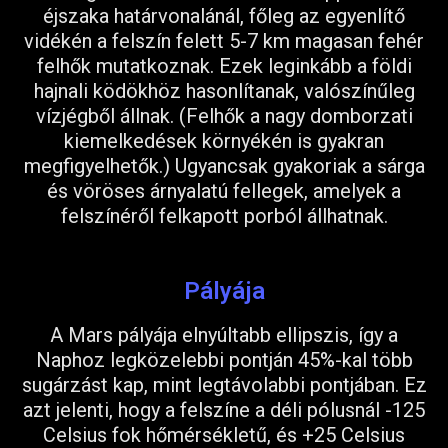
éjszaka határvonalánál, főleg az egyenlítő
vidékén a felszín felett 5-7 km magasan fehér
felhők mutatkoznak. Ezek leginkább a földi
hajnali ködökhöz hasonlítanak, valószínűleg
vízjégből állnak. (Felhők a nagy domborzati
kiemelkedések környékén is gyakran
megfigyelhetők.) Ugyancsak gyakoriak a sárga
és vöröses árnyalatú fellegek, amelyek a
felszínéről felkapott porból állhatnak.
Pályája
A Mars pályája elnyúltabb ellipszis, így a
Naphoz legközelebbi pontján 45%-kal több
sugárzást kap, mint legtávolabbi pontjában. Ez
azt jelenti, hogy a felszíne a déli pólusnál -125
Celsius fok hőmérsékletű, és +25 Celsius