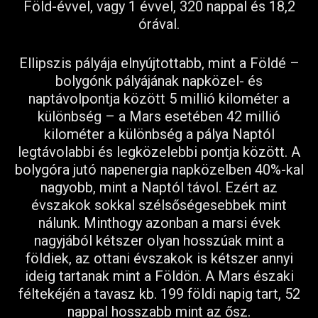
Föld-évvel, vagy 1 évvel, 320 nappal és 18,2
órával.
Ellipszis pályája elnyújtottabb, mint a Földé –
bolygónk pályájának napközel- és
naptávolpontja között 5 millió kilométer a
különbség – a Mars esetében 42 millió
kilométer a különbség a pálya Naptól
legtávolabbi és legközelebbi pontja között. A
bolygóra jutó napenergia napközelben 40%-kal
nagyobb, mint a Naptól távol. Ezért az
évszakok sokkal szélsőségesebbek mint
nálunk. Minthogy azonban a marsi évek
nagyjából kétszer olyan hosszúak mint a
földiek, az ottani évszakok is kétszer annyi
ideig tartanak mint a Földön. A Mars északi
féltekéjén a tavasz kb. 199 földi napig tart, 52
nappal hosszabb mint az ősz.