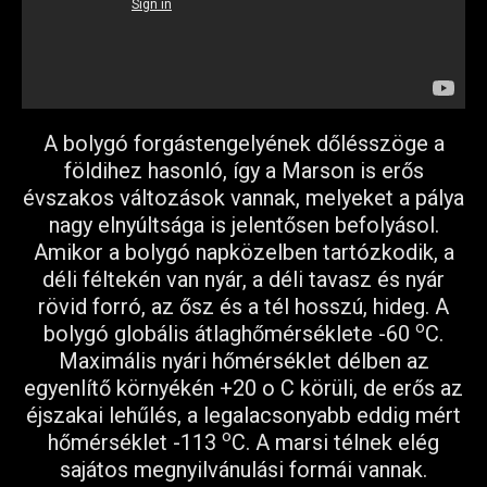
A bolygó forgástengelyének dőlésszöge a
földihez hasonló, így a Marson is erős
évszakos változások vannak, melyeket a pálya
nagy elnyúltsága is jelentősen befolyásol.
Amikor a bolygó napközelben tartózkodik, a
déli féltekén van nyár, a déli tavasz és nyár
rövid forró, az ősz és a tél hosszú, hideg. A
o
bolygó globális átlaghőmérséklete -60
C.
Maximális nyári hőmérséklet délben az
egyenlítő környékén +20 o C körüli, de erős az
éjszakai lehűlés, a legalacsonyabb eddig mért
o
hőmérséklet -113
C. A marsi télnek elég
sajátos megnyilvánulási formái vannak.