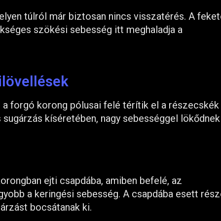
lyen túlról már biztosan nincs visszatérés. A feket
kséges szökési sebesség itt meghaladja a
ilövellések
 a forgó korong pólusai felé térítik el a részecskék
s sugárzás kíséretében, nagy sebességgel lökődnek 
korongban ejti csapdába, amiben befelé, az
yobb a keringési sebesség. A csapdába esett rés
árzást bocsátanak ki.