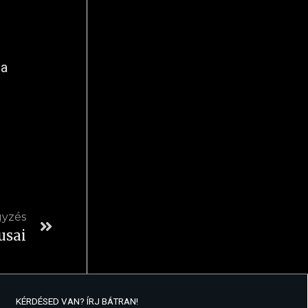
 a
gyzés
usai
KÉRDÉSED VAN? ÍRJ BÁTRAN!