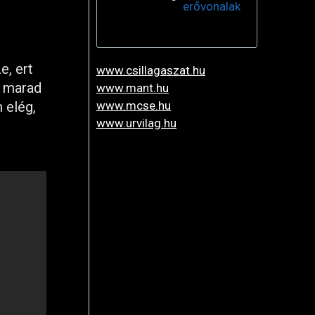
erővonalak
e, ert
www.csillagaszat.hu
e marad
www.mant.hu
 elég,
www.mcse.hu
www.urvilag.hu