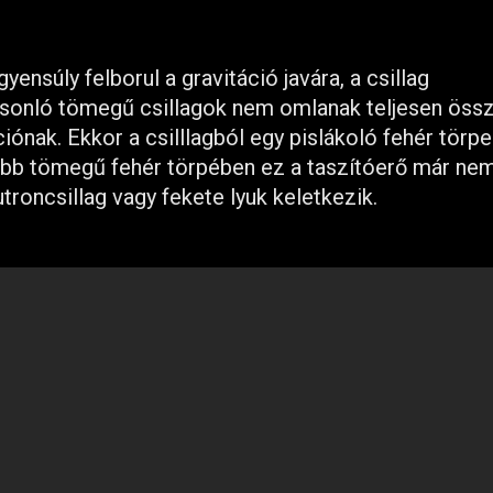
nsúly felborul a gravitáció javára, a csillag
onló tömegű csillagok nem omlanak teljesen össz
ciónak. Ekkor a csilllagból egy pislákoló fehér törp
obb tömegű fehér törpében ez a taszítóerő már nem
troncsillag vagy fekete lyuk keletkezik.