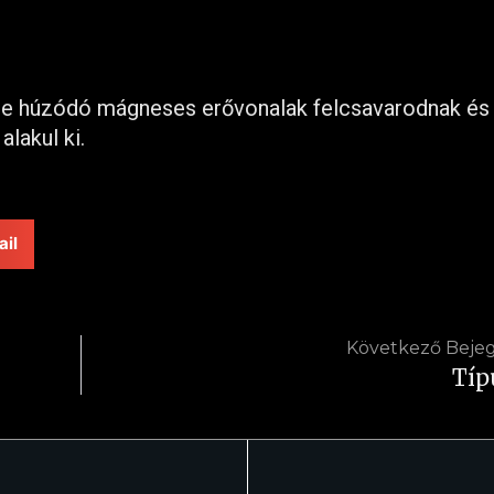
ne húzódó mágneses erővonalak felcsavarodnak és
lakul ki.
il
Következő Beje
Típ