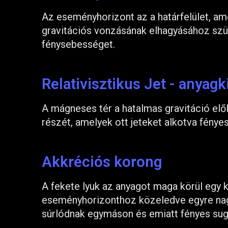
Az eseményhorizont az a határfelület, ame
gravitációs vonzásának elhagyásához szü
fénysebességet.
Relativisztikus Jet - anyagk
A mágneses tér a hatalmas gravitáció elől
részét, amelyek ott jeteket alkotva fénye
Akkréciós korong
A fekete lyuk az anyagot maga körül egy 
eseményhorizonthoz közeledve egyre nag
súrlódnak egymáson és emiatt fényes sug