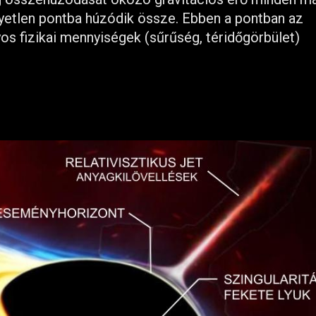
gyetlen pontba húzódik össze. Ebben a pontban az
yos fizikai mennyiségek (sűrűség, téridőgörbület)