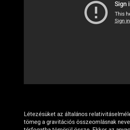
Létezésüket az általános relativitáselmél
tömeg a gravitációs összeomlásnak neveze
térfogatba tömörül össze. Ekkor az any