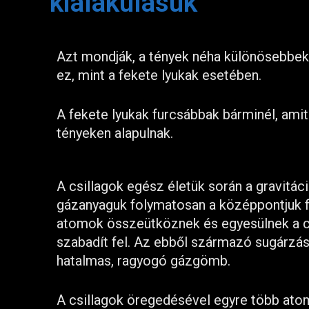
kialakulásuk
Azt mondják, a tények néha különösebbek
ez, mint a fekete lyukak esetében.
A fekete lyukak furcsábbak bárminél, amit
tényeken alapulnak.
A csillagok egész életük során a gravitá
gázanyaguk folymatosan a középpontjuk f
atomok összeütköznek és egyesülnek a cs
szabadít fel. Az ebből származó sugárzás 
hatalmas, ragyogó gázgömb.
A csillagok öregedésével egyre több ato