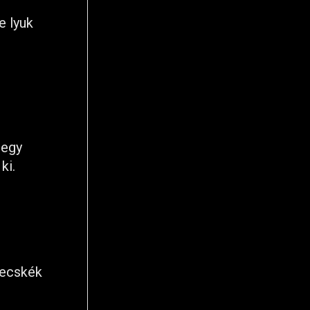
e lyuk
 egy
ki.
zecskék