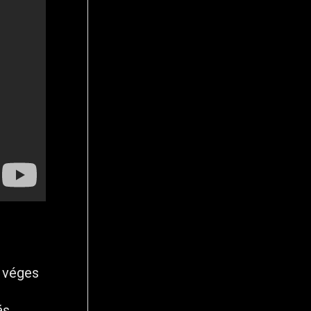
y véges
ás