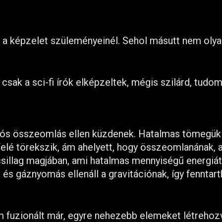
 a képzelet szüleményeinél. Sehol másutt nem olya
 csak a sci-fi írók elképzeltek, mégis szilárd, tudo
ciós összeomlás ellen küzdenek. Hatalmas tömegük 
elé törekszik, ám ahelyett, hogy összeomlanának, 
illag magjában, ami hatalmas mennyiségű energiát
és gáznyomás ellenáll a gravitációnak, így fenntart
m fuzionált már, egyre nehezebb elemeket létrehoz