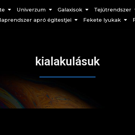
te
Univerzum
Galaxisok
Tejútrendszer
aprendszer apró égitestjei
Fekete lyukak
kialakulásuk