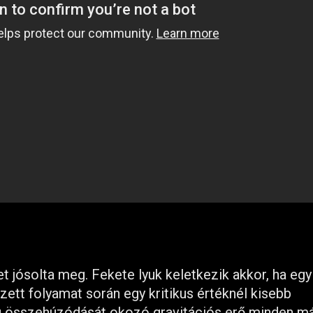
et jósolta meg. Fekete lyuk keletkezik akkor, ha eg
tt folyamat során egy kritikus értéknél kisebb
ag összehúzódását okozó gravitációs erő minden m