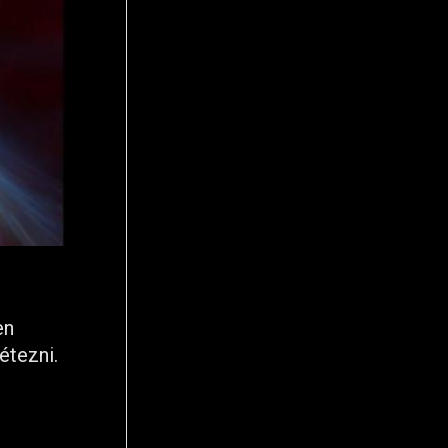
en
étezni.