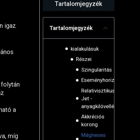
Tartalomjegyzék
n igaz
Tartalomjegyzék
kialakulásuk
mános
Részei
Szingularitás
Eseményhorizont
folytán
Relativisztikus
az
Jet -
anyagkilövellések
ható a
Akkréciós
korong
Mágneses
va, míg