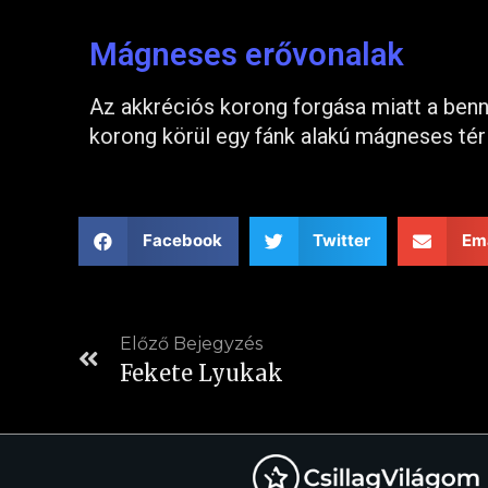
Mágneses erővonalak
Az akkréciós korong forgása miatt a ben
korong körül egy fánk alakú mágneses tér a
Facebook
Twitter
Ema
Előző Bejegyzés
Fekete Lyukak