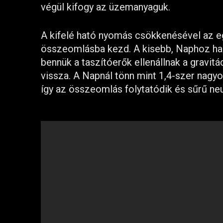
végül kifogy az üzemanyaguk.
A kifelé ható nyomás csökkenésével az egye
összeomlásba kezd. A kisebb, Naphoz has
bennük a taszítóerők ellenállnak a gravitá
vissza. A Napnál tönn mint 1,4-szer nagy
így az összeomlás folytatódik és sűrű neu