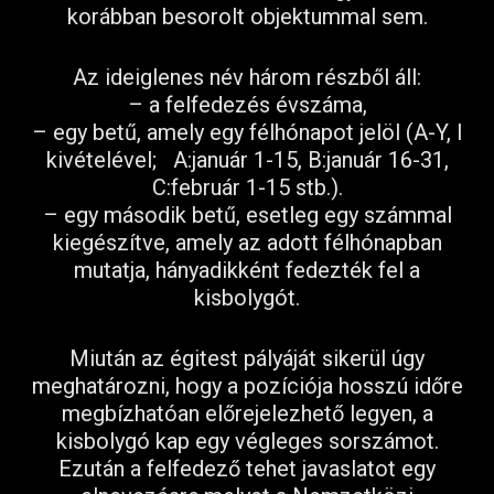
korábban besorolt objektummal sem.
Az ideiglenes név három részből áll:
– a felfedezés évszáma,
– egy betű, amely egy félhónapot jelöl (A-Y, I
kivételével; A:január 1-15, B:január 16-31,
C:február 1-15 stb.).
– egy második betű, esetleg egy számmal
kiegészítve, amely az adott félhónapban
mutatja, hányadikként fedezték fel a
kisbolygót.
Miután az égitest pályáját sikerül úgy
meghatározni, hogy a pozíciója hosszú időre
megbízhatóan előrejelezhető legyen, a
kisbolygó kap egy végleges sorszámot.
Ezután a felfedező tehet javaslatot egy