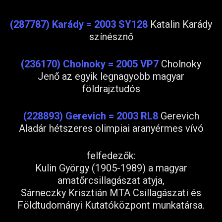
(287787) Karády = 2003 SY128
Katalin Karády
színésznő
(236170) Cholnoky = 2005 VP7
Cholnoky
Jenő az egyik legnagyobb magyar
földrajztudós
(228893) Gerevich = 2003 RL8
Gerevich
Aladár hétszeres olimpiai aranyérmes vívó
felfedezők:
Kulin György (1905-1989) a magyar
amatőrcsillagászat atyja,
Sárneczky Krisztián MTA Csillagászati és
Földtudományi Kutatóközpont munkatársa.