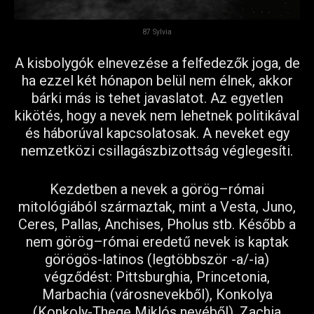
87 Sylvia
A kisbolygók elnevezése a felfedezők joga, de
ha ezzel két hónapon belül nem élnek, akkor
bárki más is tehet javaslatot. Az egyetlen
kikötés, hogy a nevek nem lehetnek politikával
és háborúval kapcsolatosak. A neveket egy
nemzetközi csillagászbizottság véglegesíti.
Kezdetben a nevek a görög–római
mitológiából származtak, mint a Vesta, Juno,
Ceres, Pallas, Anchises, Pholus stb.
Később a
nem görög–római eredetű nevek is kaptak
görögös-latinos (legtöbbször -a/-ia)
végződést: Pittsburghia, Princetonia,
Marbachia (városnevekből), Konkolya
(Konkoly-Thege Miklós nevéből), Zachia