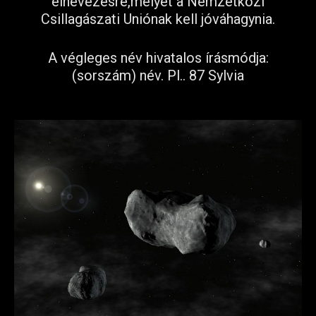
elnevezésre,melyet a Nemzetközi
Csillagászati Uniónak kell jóváhagynia.
A végleges név hivatalos írásmódja:
(sorszám) név.
Pl.. 87 Sylvia