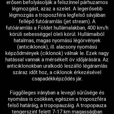
erősen befolyásolják a felszínnel párhuzamos
légmozgást, azaz a szelet. A legerősebb
légmozgás a troposzféra legfelső sávjában
fellépő futóáramlás (jet stream). A
futóáramlás a Földet hullámalakban, 400 km/h
körüli sebességgel öleli körül. Hullámaiból
hatalmas, magas nyomású légörvények
(anticiklonok), ill. alacsony nyomású
képződmények (ciklonok) válnak le. Ezek nagy
hatással vannak a mérsékelt öv időjárására. Az
anticiklonokban uralkodó leszálló légáramlás
száraz időt hoz, a ciklonok érkezésével
csapadékképződés jár.
Függőleges irányban a levegő sűrűsége és
nyomása is csökken, egészen a troposzféra
felső határáig, a tropopauzáig. A tropopauza
tengerszint felett 7-17 km magasságban