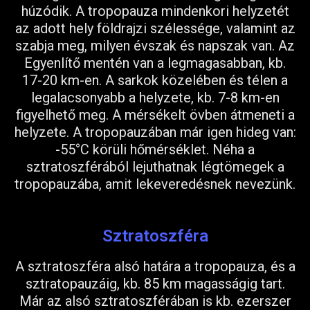
húzódik. A tropopauza mindenkori helyzetét
az adott hely földrajzi szélessége, valamint az
szabja meg, milyen évszak és napszak van. Az
Egyenlítő mentén van a legmagasabban, kb.
17-20 km-en. A sarkok közelében és télen a
legalacsonyabb a helyzete, kb. 7-8 km-en
figyelhető meg. A mérsékelt övben átmeneti a
helyzete. A tropopauzában már igen hideg van:
-55°C körüli hőmérséklet. Néha a
sztratoszférából lejuthatnak légtömegek a
tropopauzába, amit lekeveredésnek nevezünk.
Sztratoszféra
A sztratoszféra alsó határa a tropopauza, és a
sztratopauzáig, kb. 85 km magasságig tart.
Már az alsó sztratoszférában is kb. ezerszer