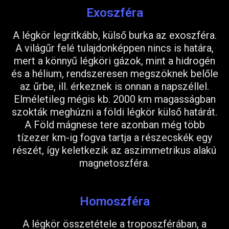
Exoszféra
A légkör legritkább, külső burka az exoszféra.
A világűr felé tulajdonképpen nincs is határa,
mert a könnyű légköri gázok, mint a hidrogén
és a hélium, rendszeresen megszöknek belőle
az űrbe, ill. érkeznek is onnan a napszéllel.
Elméletileg mégis kb. 2000 km magasságban
szokták meghúzni a földi légkör külső határát.
A Föld mágnese tere azonban még több
tízezer km-ig fogva tartja a részecskék egy
részét, így keletkezik az aszimmetrikus alakú
magnetoszféra.
Homoszféra
A légkör összetétele a troposzférában, a