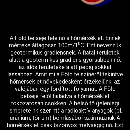
A Föld belseje felé nő a hőmérséklet. Ennek
0
mértéke átlagosan 100m/1
C. Ezt nevezzük
geotermikus gradiensnek. A fiatal területek
alatt a geotermikus gradiens gyorsabban nő,
az idős területeke alatt pedig sokkal
lassabban. Amit mi a Föld felszínéről tekintve
hőmérséklet növekedésként érzékelünk, az
valójában egy fordított folyamat. A Föld
belseje felől haladva a hőmérséklet
fokozatosan csökken. A belső fő (jelenlegi
ismereteink szerint) a radioaktív anyagok (pl.
uránium, tórium) bomlásából származnak A
hőmérséklet csak bizonyos mélységig nő. Ezt