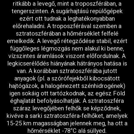
ritkább a levegő, mint a troposzférában, a
tengerszinten. A sugárhajtású repülőgépek
ezért ott tudnak a leghatékonyabban
előrehaladni. A troposzférával szemben a
sztratoszférában a hőmérséklet felfelé
emelkedik. A levegő rétegződése stabil, ezért
függőleges légmozgás nem alakul ki benne,
vízszintes áramlások viszont előfordulnak. A
legkicserélődés hiányának hátrányos hatása is
van. A korábban sztratoszférába jutott
anyagok (pl. a szórófejekből kibocsátott
hajtógázok, a halogénezett szénhidrogének)
igen sokáig ott tartózkodnak, az egész Föld
éghajlatát befolyásolhatják. A sztratoszféra
száraz levegőjében felhők se képződnek,
kivéve a sarki sztratoszféra-felhőket, amelyek
15-25 km magasságban jelennek meg, ha ott a
hőmérséklet -78°C alá süllyed.