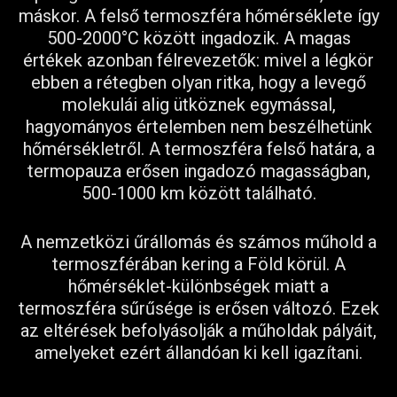
máskor. A felső termoszféra hőmérséklete így
500-2000°C között ingadozik. A magas
értékek azonban félrevezetők: mivel a légkör
ebben a rétegben olyan ritka, hogy a levegő
molekulái alig ütköznek egymással,
hagyományos értelemben nem beszélhetünk
hőmérsékletről. A termoszféra felső határa, a
termopauza erősen ingadozó magasságban,
500-1000 km között található.
A nemzetközi űrállomás és számos műhold a
termoszférában kering a Föld körül. A
hőmérséklet-különbségek miatt a
termoszféra sűrűsége is erősen változó. Ezek
az eltérések befolyásolják a műholdak pályáit,
amelyeket ezért állandóan ki kell igazítani.