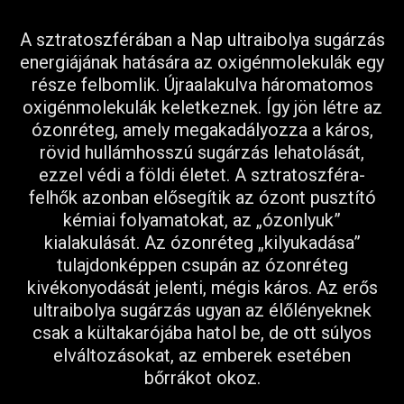
A sztratoszférában a Nap ultraibolya sugárzás
energiájának hatására az oxigénmolekulák egy
része felbomlik. Újraalakulva háromatomos
oxigénmolekulák keletkeznek. Így jön létre az
ózonréteg, amely megakadályozza a káros,
rövid hullámhosszú sugárzás lehatolását,
ezzel védi a földi életet. A sztratoszféra-
felhők azonban elősegítik az ózont pusztító
kémiai folyamatokat, az „ózonlyuk”
kialakulását. Az ózonréteg „kilyukadása”
tulajdonképpen csupán az ózonréteg
kivékonyodását jelenti, mégis káros. Az erős
ultraibolya sugárzás ugyan az élőlényeknek
csak a kültakarójába hatol be, de ott súlyos
elváltozásokat, az emberek esetében
bőrrákot okoz.