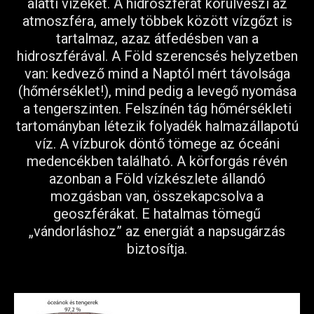
alatti vizeket. A hidroszférát körülveszi az
atmoszféra, amely többek között vízgőzt is
tartalmaz, azaz átfedésben van a
hidroszférával. A Föld szerencsés helyzetben
van: kedvező mind a Naptól mért távolsága
(hőmérséklet!), mind pedig a levegő nyomása
a tengerszinten. Felszínén tág hőmérsékleti
tartományban létezik folyadék halmazállapotú
víz. A vízburok döntő tömege az óceáni
medencékben található. A körforgás révén
azonban a Föld vízkészlete állandó
mozgásban van, összekapcsolva a
geoszférákat. E hatalmas tömegű
„vándorláshoz” az energiát a napsugárzás
biztosítja.