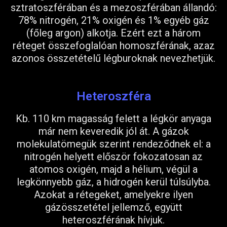
sztratoszférában és a mezoszférában állandó:
78% nitrogén, 21% oxigén és 1% egyéb gáz
(főleg argon) alkotja. Ezért ezt a három
réteget összefoglalóan homoszférának, azaz
azonos összetételű légburoknak nevezhetjük.
Heteroszféra
Kb. 110 km magasság felett a légkör anyaga
már nem keveredik jól át. A gázok
molekulatömegük szerint rendeződnek el: a
nitrogén helyett először fokozatosan az
atomos oxigén, majd a hélium, végül a
legkönnyebb gáz, a hidrogén kerül túlsúlyba.
Azokat a rétegeket, amelyekre ilyen
gázösszetétel jellemző, együtt
heteroszférának hívjuk.