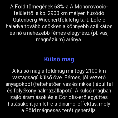
A Föld tömegének 68%-a A Mohorovocic-
felülettől a kb. 2900 km mélyen húzódó
Gutenberg-Wiechertfelületig tart. Lefele
haladva tovább csökken a könnyebb szilikátos
és nő a nehezebb fémes elegyrész (pl. vas,
magnézium) aránya.
Külső mag
A külső mag a földmag mintegy 2100 km
vastagságú külső öve. Fémes, jól vezető
anyagokból (feltehetően vas és nikkel) épül fel
és folyékony halmazállapotú. A külső magban
zajló áramlások és a Coriolis-erő együttes
hatásaként jön létre a dinamó-effektus, mely
a Föld mágneses terét generálja.