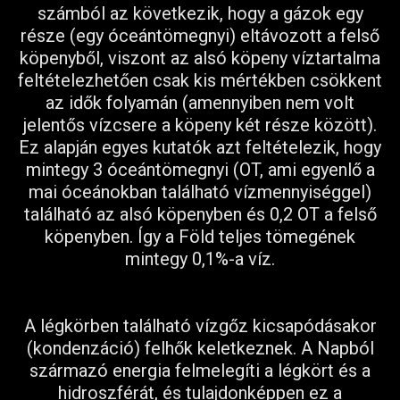
számból az következik, hogy a gázok egy
része (egy óceántömegnyi) eltávozott a felső
köpenyből, viszont az alsó köpeny víztartalma
feltételezhetően csak kis mértékben csökkent
az idők folyamán (amennyiben nem volt
jelentős vízcsere a köpeny két része között).
Ez alapján egyes kutatók azt feltételezik, hogy
mintegy 3 óceántömegnyi (OT, ami egyenlő a
mai óceánokban található vízmennyiséggel)
található az alsó köpenyben és 0,2 OT a felső
köpenyben. Így a Föld teljes tömegének
mintegy 0,1%-a víz.
A légkörben található vízgőz kicsapódásakor
(kondenzáció) felhők keletkeznek. A Napból
származó energia felmelegíti a légkört és a
hidroszférát, és tulajdonképpen ez a