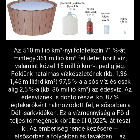
Az 510 millió km²-nyi földfelszín 71 %-át,
mintegy 361 millió km² felületet borít víz,
valamint közel 15 millió km²-t pedig jég.
Földünk hatalmas vízkészletének (kb. 1,36-
1,45 milliárd km³) 97,5 %-a a sós víz és csak
alig 2,5 %-a (kb. 36 millió km³) az édesvíz. Az
édesvíznek is döntő része, kb. 87 %
jégtakaróként halmozódott fel, elsősorban a
Déli-sarkvidéken. Ez a vízmennyiség a Föld
teljes tömegének körülbelül 0,022%-át teszi
ki. Az emberiség rendelkezésére –
elsősorban a folyókban és tavakban – az