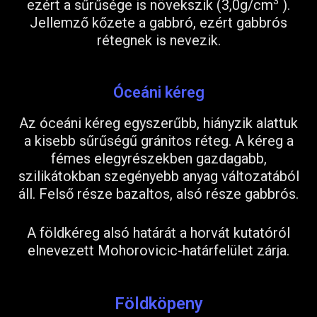
3
ezért a sűrűsége is növekszik (3,0g/cm
).
Jellemző kőzete a gabbró, ezért gabbrós
rétegnek is nevezik.
Óceáni kéreg
Az óceáni kéreg egyszerűbb, hiányzik alattuk
a kisebb sűrűségű gránitos réteg. A kéreg a
fémes elegyrészekben gazdagabb,
szilikátokban szegényebb anyag változatából
áll. Felső része bazaltos, alsó része gabbrós.
A földkéreg alsó határát a horvát kutatóról
elnevezett Mohorovicic-határfelület zárja.
Földköpeny