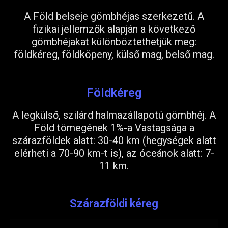
A Föld belseje gömbhéjas szerkezetű. A
fizikai jellemzők alapján a következő
gömbhéjakat különböztethetjük meg:
földkéreg, földköpeny, külső mag, belső mag.
Földkéreg
A legkülső, szilárd halmazállapotú gömbhéj. A
Föld tömegének 1%-a Vastagsága a
szárazföldek alatt: 30-40 km (hegységek alatt
elérheti a 70-90 km-t is), az óceánok alatt: 7-
11 km.
Szárazföldi kéreg