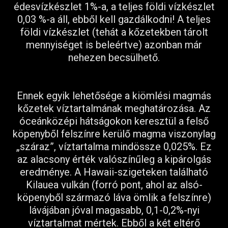
édesvízkészlet 1%-a, a teljes földi vízkészlet
0,03 %-a áll, ebből kell gazdálkodni! A teljes
földi vízkészlet (tehát a kőzetekben tárolt
mennyiséget is beleértve) azonban már
nehezen becsülhető.
Ennek egyik lehetősége a kiömlési magmás
kőzetek víztartalmának meghatározása. Az
óceánközépi hátságokon keresztül a felső
köpenyből felszínre kerülő magma viszonylag
„száraz”, víztartalma mindössze 0,025%. Ez
az alacsony érték valószínűleg a kipárolgás
eredménye. A Hawaii-szigeteken található
Kilauea vulkán (forró pont, ahol az alsó-
köpenyből származó láva ömlik a felszínre)
lávájában jóval magasabb, 0,1-0,2%-nyi
víztartalmat mértek. Ebből a két eltérő