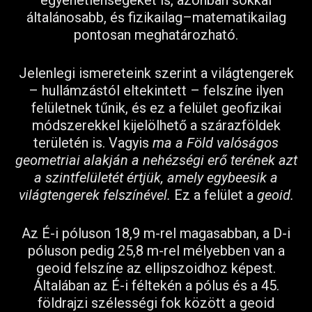
egyenetlenségeket is, azonban sokkal
általánosabb, és fizikailag–matematikailag
pontosan meghatározható.
Jelenlegi ismereteink szerint a világtengerek
– hullámzástól eltekintett – felszíne ilyen
felületnek tűnik, és ez a felület geofizikai
módszerekkel kijelölhető a szárazföldek
területén is. Vagyis
ma a Föld valóságos
geometriai alakján a nehézségi erő terének azt
a szintfelületét értjük, amely egybeesik a
világtengerek felszínével.
Ez a felület a
geoid.
Az É-i póluson 18,9 m-rel magasabban, a D-i
póluson pedig 25,8 m-rel mélyebben van a
geoid felszíne az ellipszoidhoz képest.
Általában az É-i féltekén a pólus és a 45.
földrajzi szélességi fok között a geoid