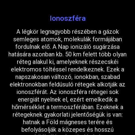
Ionoszféra
A légkör legnagyobb részében a gázok
semleges atomok, molekulák formájában
fordulnak elő. A Nap ionizáló sugárzása
hatására azonban kb. 50 km felett több olyan
réteg alakul ki, amelyeknek részecskéi
elektromos töltéssel rendelkeznek. Ezek a
napszakosan változó, ionokban, szabad
elektronokban feldúsuló rétegek alkotják az
ionoszférát. Az ionoszféra rétegei sok
energiát nyelnek el, ezért emelkedik a
hőmérséklet a termoszférában. Ezeknek a
rétegeknek gyakorlati jelentőségük is van:
hatnak a Föld mágneses terére és
befolyásolják a közepes és hosszú