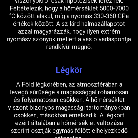
viszonyokról csak hipotézisek léteznek.
Feltételezik, hogy a hőmérséklet 5000-7000
°C között alakul,
míg a nyomás 330-360 GPa
értékek között. A szilárd halmazállapotot
azzal magyarázzák, hogy ilyen extrém
nyomásviszonyok mellett a vas olvadáspontja
rendkívül megnő.
Légkör
A Föld légkörében, az atmoszférában a
levegő sűrűsége a magassággal rohamosan
és folyamatosan csökken. A hőmérséklet
viszont bizonyos magassági tartományokban
csökken, másokban emelkedik. A légkört
ezért általában a hőmérséklet változása
szerint osztják egymás fölött elhelyezkedő