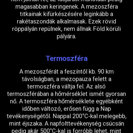
magasabban keringenek. A mezoszféra
titkainak kifürkészésére leginkább a
rakétaszondák alkalmasak. Ezek rövid
röppályán repülnek, nem állnak Föld körüli
pályára.
Termoszféra
A mezoszférát a feszíntől kb. 90 km
távolságban, a mezopauza felett a
termoszféra váltja fel. Az alsó
termoszférában a hőmérséklet ismét gyorsan
nő. A termoszféra hőmérséklete egyébként
időben változó, erősen függ a Nap
tevékenységétől. Nappal 200°C-kal melegebb,
mint éjszaka. A napfolttevékenység csúcsán
pedig akár 500°C-kal is forróbb lehet, mint