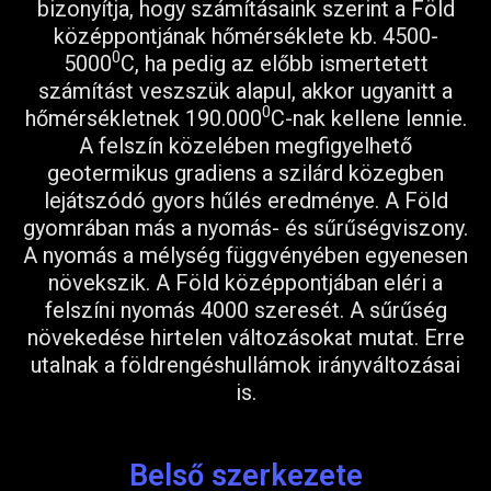
bizonyítja, hogy számításaink szerint a Föld
középpontjának hőmérséklete kb. 4500-
0
5000
C, ha pedig az előbb ismertetett
számítást veszszük alapul, akkor ugyanitt a
0
hőmérsékletnek 190.000
C-nak kellene lennie.
A felszín közelében megfigyelhető
geotermikus gradiens a szilárd közegben
lejátszódó gyors hűlés eredménye. A Föld
gyomrában más a nyomás- és sűrűségviszony.
A nyomás a mélység függvényében egyenesen
növekszik. A Föld középpontjában eléri a
felszíni nyomás 4000 szeresét. A sűrűség
növekedése hirtelen változásokat mutat. Erre
utalnak a földrengéshullámok irányváltozásai
is.
Belső szerkezete