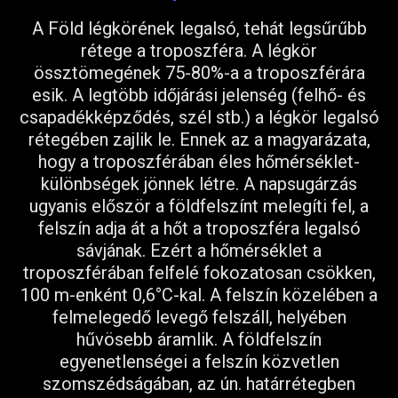
A Föld légkörének legalsó, tehát legsűrűbb
rétege a troposzféra. A légkör
össztömegének 75-80%-a a troposzférára
esik. A legtöbb időjárási jelenség (felhő- és
csapadékképződés, szél stb.) a légkör legalsó
rétegében zajlik le. Ennek az a magyarázata,
hogy a troposzférában éles hőmérséklet-
különbségek jönnek létre. A napsugárzás
ugyanis először a földfelszínt melegíti fel, a
felszín adja át a hőt a troposzféra legalsó
sávjának. Ezért a hőmérséklet a
troposzférában felfelé fokozatosan csökken,
100 m-enként 0,6°C-kal. A felszín közelében a
felmelegedő levegő felszáll, helyében
hűvösebb áramlik. A földfelszín
egyenetlenségei a felszín közvetlen
szomszédságában, az ún. határrétegben