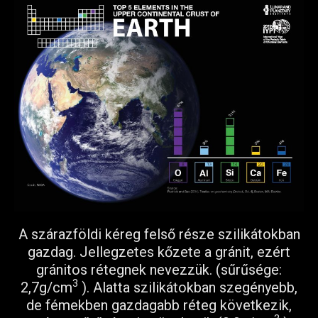
A szárazföldi kéreg felső része szilikátokban
gazdag. Jellegzetes kőzete a gránit, ezért
gránitos rétegnek nevezzük. (sűrűsége:
3
2,7g/cm
). Alatta szilikátokban szegényebb,
de fémekben gazdagabb réteg következik,