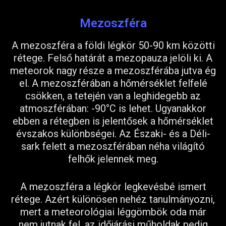
Mezoszféra
A mezoszféra a földi légkör 50-90 km közötti
rétege. Felső határát a mezopauza jelöli ki. A
meteorok nagy része a mezoszférába jutva ég
el. A mezoszférában a hőmérséklet felfelé
csökken, a tetején van a leghidegebb az
atmoszférában: -90°C is lehet. Ugyanakkor
ebben a rétegben is jelentősek a hőmérséklet
évszakos különbségei. Az Északi- és a Déli-
sark felett a mezoszférában néha világító
felhők jelennek meg.
A mezoszféra a légkör legkevésbé ismert
rétege. Azért különösen nehéz tanulmányozni,
mert a meteorológiai léggömbök oda már
nem jutnak fel, az időjárási műholdak pedig