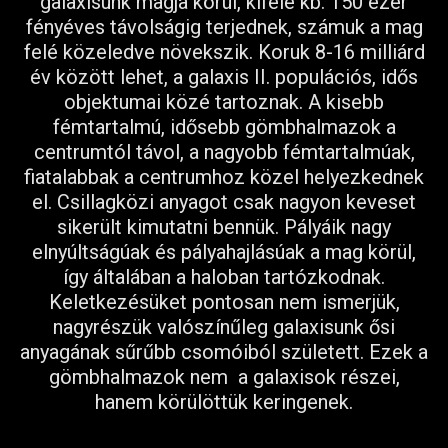
galaxisunk magja körül, kifelé kb. 150 ezer
fényéves távolságig terjednek, számuk a mag
felé közeledve növekszik. Koruk 8-16 milliárd
év között lehet, a galaxis II. populációs, idős
objektumai közé tartoznak. A kisebb
fémtartalmú, idősebb gömbhalmazok a
centrumtól távol, a nagyobb fémtartalmúak,
fiatalabbak a centrumhoz közel helyezkednek
el. Csillagközi anyagot csak nagyon keveset
sikerült kimutatni bennük. Pályáik nagy
elnyúltságúak és pályahajlásúak a mag körül,
így általában a haloban tartózkodnak.
Keletkezésüket pontosan nem ismerjük,
nagyrészük valószínűleg galaxisunk ősi
anyagának sűrűbb csomóiból született. Ezek a
gömbhalmazok nem a galaxisok részei,
hanem körülöttük keringenek.