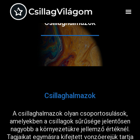
Csillaghalmazok
Csillaghalmazok
A csillaghalmazok olyan csoportosulások,
amelyekben a csillagok sűrűsége jelentősen
nagyobb a környezetükre jellemző értéknél.
Tagjaikat egymásra kifejtett vonzóerejük tartja