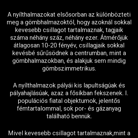
A nyílthalmazokat elsősorban az különbözteti
meg a gömbhalmazoktól, hogy azoknál sokkal
kevesebb csillagot tartalmaznak, tagjaik
száma néhány száz, néhány ezer. Átmérőjük
átlagosan 10-20 fényév, csillagjaik sokkal
kevésbé sűrűsödnek a centrumban, mint a
gömbhalmazokban, és alakjuk sem mindig
gömbszimmetrikus.
A nyílthalmazok pályái kis lapultságúak és
pályahajlásúak, azaz a fősíkban fekszenek. I.
populációs fiatal objektumok, jelentős
fémtartalommal, sok por- és gázanyag
található bennük.
Mivel kevesebb csillagot tartalmaznak,mint a