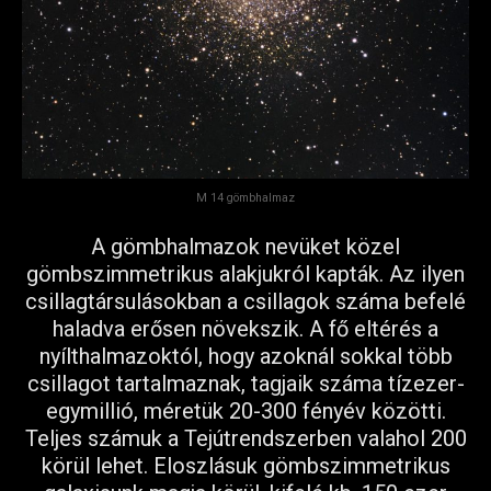
M 14 gömbhalmaz
A gömbhalmazok nevüket közel
gömbszimmetrikus alakjukról kapták. Az ilyen
csillagtársulásokban a csillagok száma befelé
haladva erősen növekszik. A fő eltérés a
nyílthalmazoktól, hogy azoknál sokkal több
csillagot tartalmaznak, tagjaik száma tízezer-
egymillió, méretük 20-300 fényév közötti.
Teljes számuk a Tejútrendszerben valahol 200
körül lehet. Eloszlásuk gömbszimmetrikus