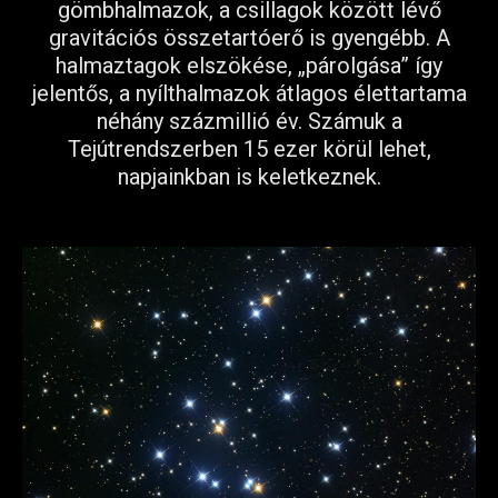
gömbhalmazok, a csillagok között lévő
gravitációs összetartóerő is gyengébb. A
halmaztagok elszökése, „párolgása” így
jelentős, a nyílthalmazok átlagos élettartama
néhány százmillió év. Számuk a
Tejútrendszerben 15 ezer körül lehet,
napjainkban is keletkeznek.