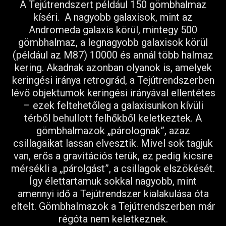
A Tejútrendszert például 150 gömbhalmaz
kíséri. A nagyobb galaxisok, mint az
Andromeda galaxis körül, mintegy 500
gömbhalmaz, a legnagyobb galaxisok körül
(például az M87) 10000 és annál több halmaz
kering. Akadnak azonban olyanok is, amelyek
keringési iránya retrográd, a Tejútrendszerben
lévő objektumok keringési irányával ellentétes
– ezek feltehetőleg a galaxisunkon kívüli
térből behullott felhőkből keletkeztek. A
gömbhalmazok „párolognak”, azaz
csillagaikat lassan elvesztik. Mivel sok tagjuk
van, erős a gravitációs terük, ez pedig kicsire
mérsékli a „párolgást”, a csillagok elszökését.
Így élettartamuk sokkal nagyobb, mint
amennyi idő a Tejútrendszer kialakulása óta
eltelt. Gömbhalmazok a Tejútrendszerben már
régóta nem keletkeznek.