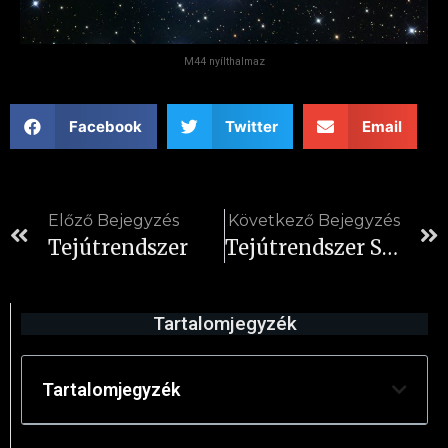
M44 nyílthalmaz
Facebook
Twitter
Email
Előző Bejegyzés
Következő Bejegyzés
Tejútrendszer
Tejútrendszer Szerkezete
Tartalomjegyzék
Tartalomjegyzék