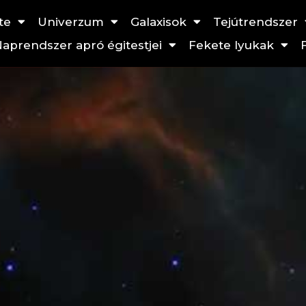
te
Univerzum
Galaxisok
Tejútrendszer
aprendszer apró égitestjei
Fekete lyukak