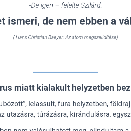
-De igen – felelte Szilárd.
t ismeri, de nem ebben a vá
( Hans Christian Baeyer: Az atom megszelidítése)
rus miatt kialakult helyzetben bez
ózott”, lelassult, fura helyzetben, földr
z utazásra, túrázásra, kirándulásra, egys
rben nem valósulhatott meg, elindultam a