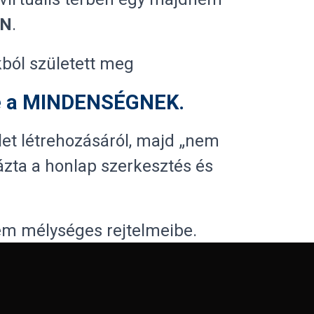
AN
.
kból született meg
te a MINDENSÉGNEK.
et létrehozásáról, majd „nem
ázta a honlap szerkesztés és
em mélységes rejtelmeibe.
ítsem, a benne foglalt tudást