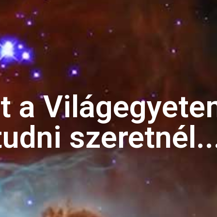
t a Világegyete
tudni szeretnél..