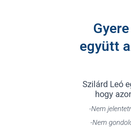
Gyere 
együtt a
Szilárd Leó 
hogy azon
-Nem jelentet
-Nem gondolod