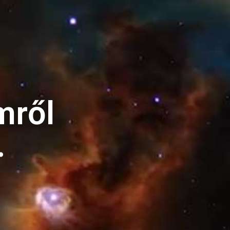
mről
.