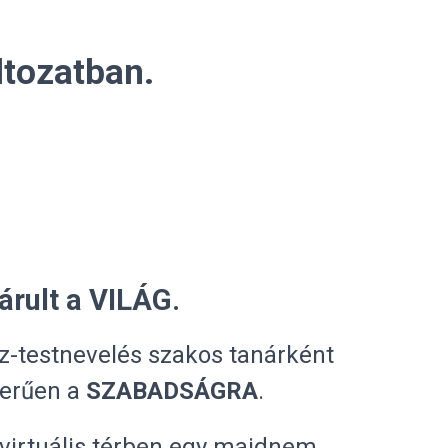
ltozatban.
árult a VILÁG.
ajz-testnevelés szakos tanárként
zerűen a
SZABADSÁGRA
.
 virtuális térben egy majdnem