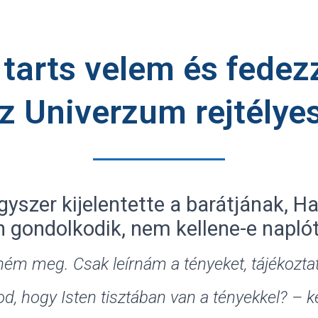
tarts velem és fedez
z Univerzum rejtélyes
egyszer kijelentette a barátjának, H
 gondolkodik, nem kellene-e naplót
ném meg. Csak leírnám a tényeket, tájékoztat
, hogy Isten tisztában van a tényekkel? – k