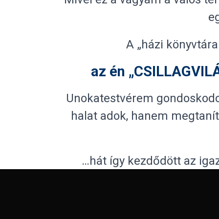
eg
A „házi könyvtára
az én „CSILLAGVIL
Unokatestvérem gondoskodott
halat adok, hanem megtaníta
…hát így kezdődött az iga
Célom, hogy a kizárólag okta