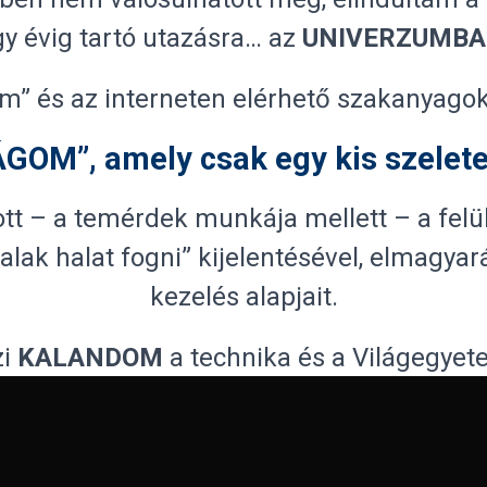
y évig tartó utazásra… az
UNIVERZUMB
m” és az interneten elérhető szakanyago
ÁGOM”, amely csak egy kis szele
 – a temérdek munkája mellett – a felül
lak halat fogni” kijelentésével, elmagyar
kezelés alapjait.
zi
KALANDOM
a technika és a Világegyet
tási céllal létrehozott weboldalamat, bőv
tovább mélyítsem, színesítsem.