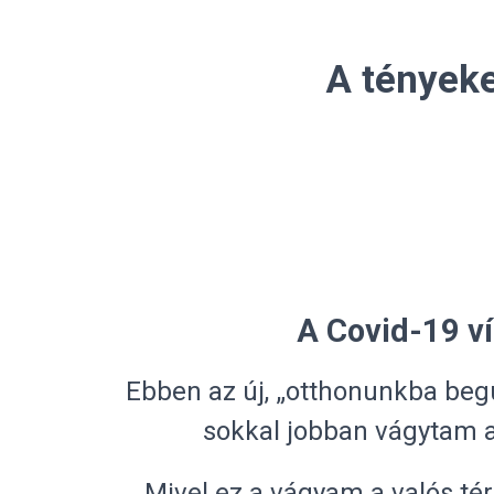
A tényeke
A Covid-19 ví
Ebben az új, „otthonunkba begub
sokkal jobban vágytam a
Mivel ez a vágyam a valós té